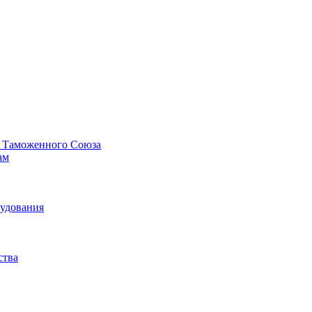
у Таможенного Союза
ам
рудования
ства