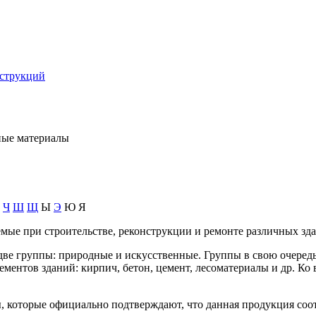
нструкций
ные материалы
Ч
Ш
Щ
Ы
Э
Ю Я
ые при строительстве, реконструкции и ремонте различных зд
ве группы: природные и искусственные. Группы в свою очередь 
ментов зданий: кирпич, бетон, цемент, лесоматериалы и др. Ко 
 которые официально подтверждают, что данная продукция соотв