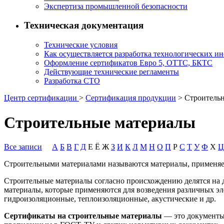
Экспертиза промышленной безопасности
Техническая документация
Технические условия
Как осуществляется разработка технологических и
Оформление сертификатов Евро 5, ОТТС, БКТС
Действующие технические регламенты
Разработка СТО
Центр сертификации
>
Сертификация продукции
> Строитель
Строительные материалы
Все записи
А
Б
В
Г
Д
Е Ё Ж
З
И
К
Л
М
Н
О
П
Р
С
Т
У
Ф
Х
Ц
Строительными материалами называются материалы, применяем
Строительные материалы согласно происхождению делятся на д
материалы, которые применяются для возведения различных эле
гидроизоляционные, теплоизоляционные, акустические и др.
Сертификаты на строительные материалы
— это документы,