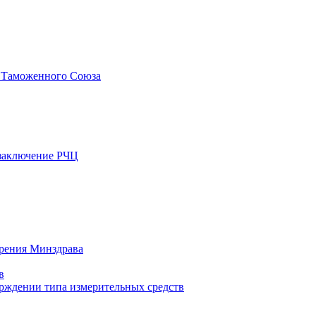
у Таможенного Союза
 заключение РЧЦ
ерения Минздрава
в
ерждении типа измерительных средств